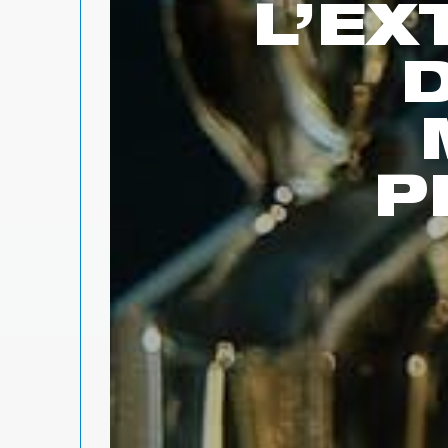
L’E
P