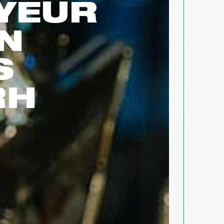
YEUR
N
S
RH