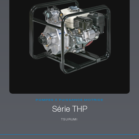
POMPES À PUISSANCE MOTRICE
Série THP
TSURUMI