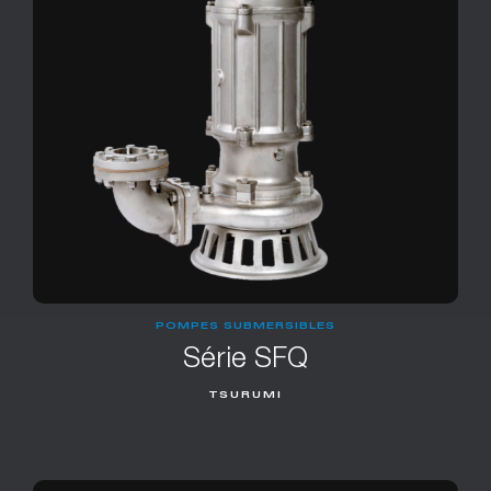
POMPES SUBMERSIBLES
Série SFQ
TSURUMI