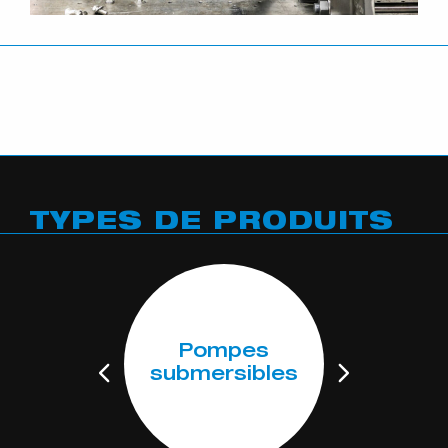
TYPES DE PRODUITS
Pompes
s
submersibles