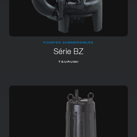
POMPES SUBMERSIBLES
Série BZ
TSURUMI