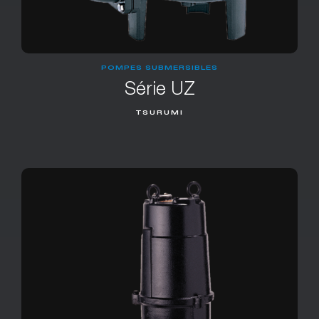
POMPES SUBMERSIBLES
Série UZ
TSURUMI