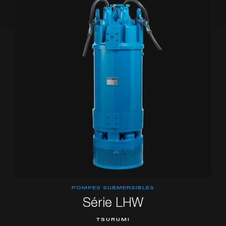
POMPES SUBMERSIBLES
Série LHW
TSURUMI