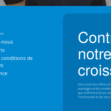
Cont
ES
-nous
notr
ns
 conditions de
croi
es
nce
Découvre les offres d’
avantages et les nombr
qui s’offrent à toi au 
Technosub et de ses div