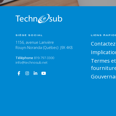
SIÈGE SOCIAL
LIENS RAPID
1156, avenue Larivière
Contactez
Rouyn-Noranda (Québec) J9X 4K8
Implicatio
Téléphone
819-797-3300
Termes et
info@technosub.net
fournitur
Gouverna