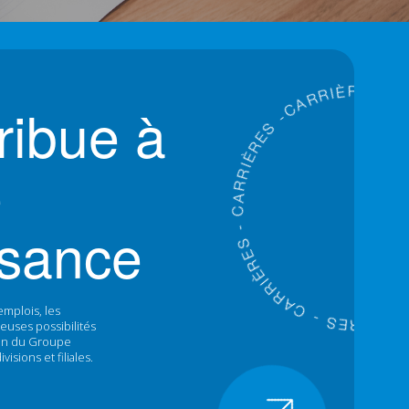
C
A
-
R
S
R
E
ribue à
I
R
È
I
R
R
A
C
e
-
S
E
R
È
ssance
I
R
R
A
C
-
S
E
R
È
emplois, les
I
E
R
S
R
A
-
C
euses possibilités
sein du Groupe
isions et filiales.