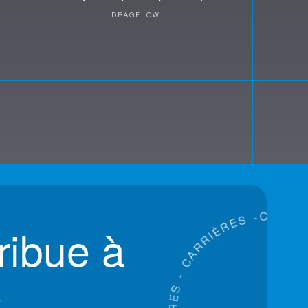
DRAGFLOW
S
E
-
R
C
È
A
ribue à
I
R
R
A
C
-
S
e
E
R
È
I
R