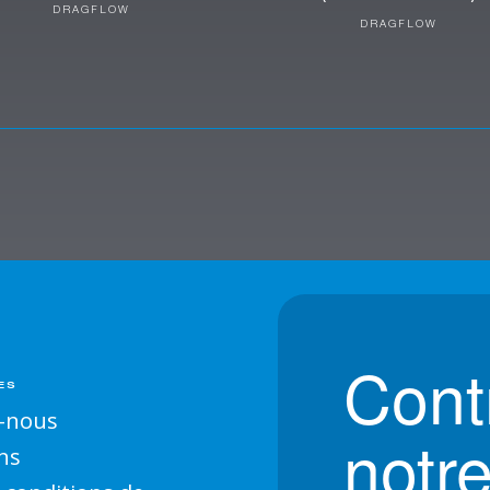
DRAGFLOW
DRAGFLOW
Cont
ES
-nous
notr
ns