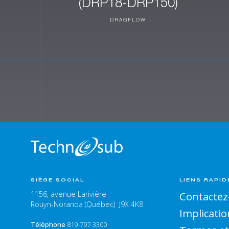
(DRP18-DRP150)
DRAGFLOW
SIÈGE SOCIAL
LIENS RAPID
1156, avenue Larivière
Contactez
Rouyn-Noranda (Québec) J9X 4K8
Implicatio
Téléphone
819-797-3300