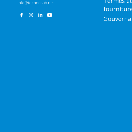
Termes et
info@technosub.net
fournitur
Gouverna