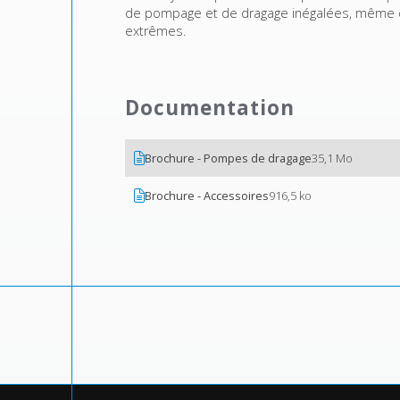
de pompage et de dragage inégalées, même da
extrêmes.
Documentation
Brochure - Pompes de dragage
35,1 Mo
Brochure - Accessoires
916,5 ko