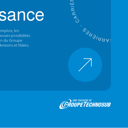
ssance
R
A
C
-
S
E
R
È
emplois, les
I
R
R
euses possibilités
A
I
È
C
R
E
-
S
sein du Groupe
isions et filiales.