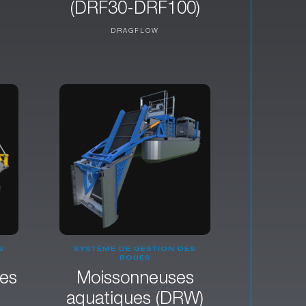
(DRF30-DRF100)
DRAGFLOW
S
SYSTÈME DE GESTION DES
BOUES
es
Moissonneuses
aquatiques (DRW)