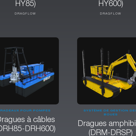
HY85)
HY600)
DRAGFLOW
DRAGFLOW
RADEAUX POUR POMPES
SYSTÈME DE GESTION DE
BOUES
ragues à câbles
Dragues amphibi
DRH85-DRH600)
(DRM-DRSP)