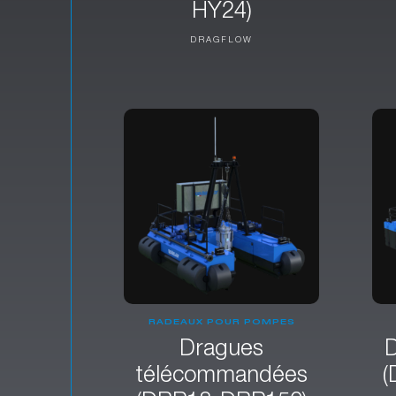
HY24)
DRAGFLOW
RADEAUX POUR POMPES
Dragues
D
télécommandées
(