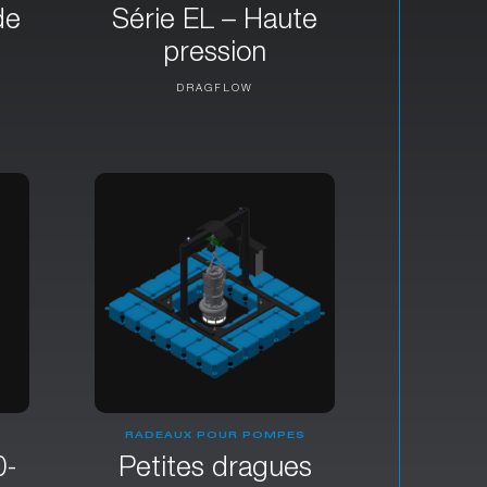
de
Série EL – Haute
pression
DRAGFLOW
RADEAUX POUR POMPES
0-
Petites dragues