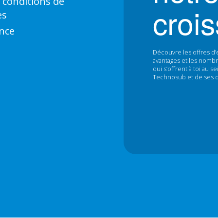
 conditions de
croi
es
nce
Découvre les offres d’
avantages et les nombr
qui s’offrent à toi au 
Technosub et de ses div