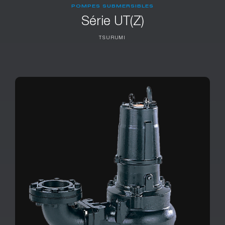
POMPES SUBMERSIBLES
Série UT(Z)
TSURUMI