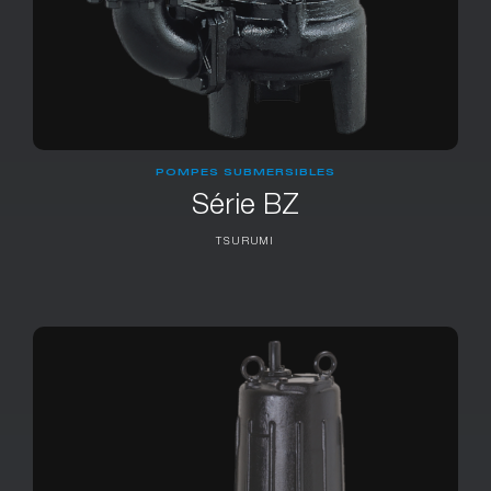
POMPES SUBMERSIBLES
Série BZ
TSURUMI