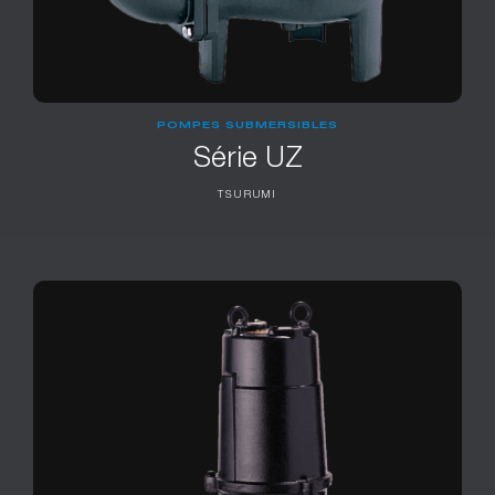
POMPES SUBMERSIBLES
Série UZ
TSURUMI