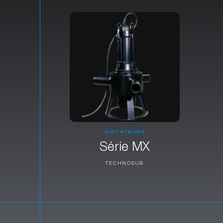
AGITATEURS
Série MX
TECHNOSUB