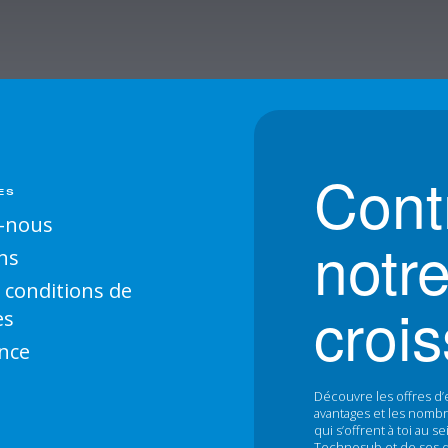
Cont
ES
-nous
notr
ns
 conditions de
croi
es
nce
Découvre les offres d’
avantages et les nombr
qui s’offrent à toi au 
Technosub et de ses div