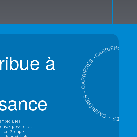
È
I
R
R
E
R
S
A
ribue à
C
-
-
S
E
R
È
I
R
e
R
A
C
-
S
ssance
E
R
È
I
R
R
A
C
-
C
S
A
E
R
R
R
È
I
emplois, les
euses possibilités
sein du Groupe
isions et filiales.