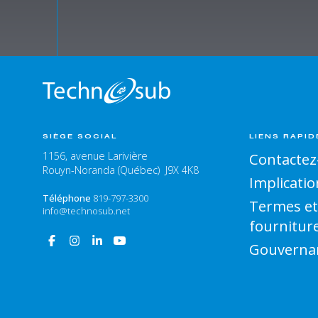
SIÈGE SOCIAL
LIENS RAPID
1156, avenue Larivière
Contactez
Rouyn-Noranda (Québec) J9X 4K8
Implicatio
Téléphone
819-797-3300
Termes et
info@technosub.net
fournitur
Gouverna