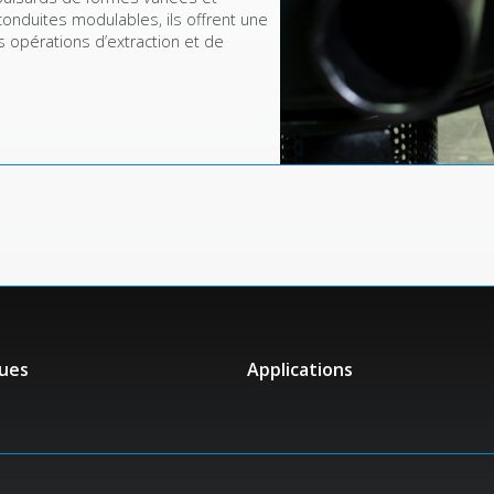
 conduites modulables, ils offrent une
s opérations d’extraction et de
ues
Applications